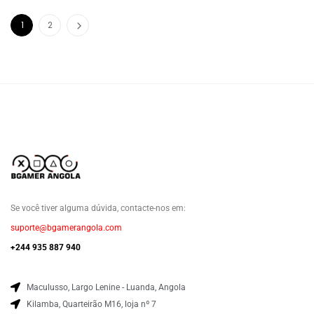
1
2
Se você tiver alguma dúvida, contacte-nos em:
suporte@bgamerangola.com
+244 935 887 940
Maculusso, Largo Lenine - Luanda, Angola
Kilamba, Quarteirão M16, loja nº 7