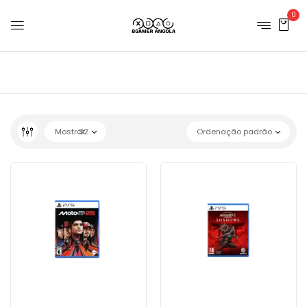
0
Mostrar
32
Ordenação padrão