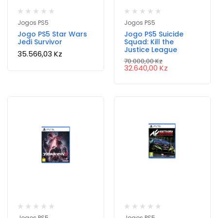
Jogos PS5
Jogos PS5
Jogo PS5 Star Wars
Jogo PS5 Suicide
Jedi Survivor
Squad: Kill the
Justice League
35.566,03
Kz
70.000,00
Kz
32.640,00
Kz
Jogos PS5
Jogos PS5