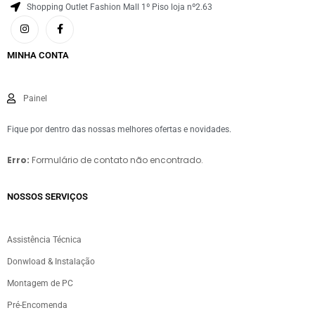
Shopping Outlet Fashion Mall 1º Piso loja nº2.63
MINHA CONTA
Painel
Fique por dentro das nossas melhores ofertas e novidades.
Erro:
Formulário de contato não encontrado.
NOSSOS SERVIÇOS​
Assistência Técnica
Donwload & Instalação
Montagem de PC
Pré-Encomenda