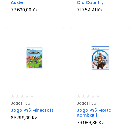
Aside
Old Country
77.620,00
Kz
71.754,41
Kz
Jogos PS5
Jogos PS5
Jogo PS5 Minecraft
Jogo PS5 Mortal
Kombat 1
65.818,39
Kz
79.986,36
Kz