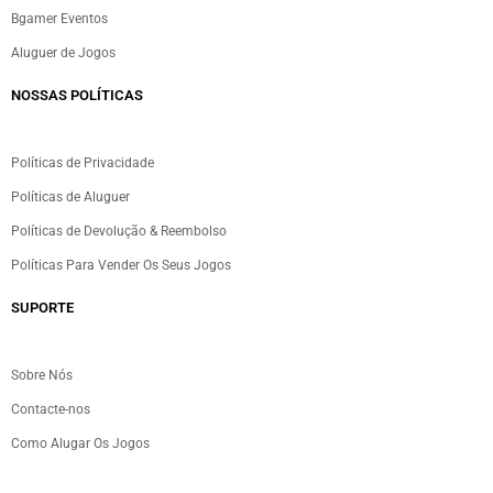
Bgamer Eventos
Aluguer de Jogos
NOSSAS POLÍTICAS
Políticas de Privacidade
Políticas de Aluguer
Políticas de Devolução & Reembolso
Políticas Para Vender Os Seus Jogos
SUPORTE
Sobre Nós
Contacte-nos
Como Alugar Os Jogos