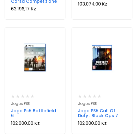
Corsa Competizione
103.074,00
Kz
63.196,17
Kz
Jogos PS5
Jogos PS5
Jogo Ps5 Battlefield
Jogo PS5 Call Of
6
Duty : Black Ops 7
102.000,00
Kz
102.000,00
Kz