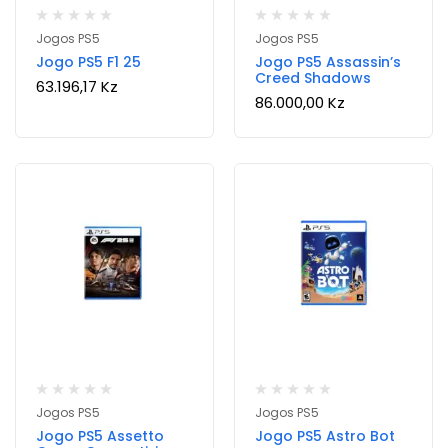
Jogos PS5
Jogos PS5
Jogo PS5 F1 25
Jogo PS5 Assassin’s
Creed Shadows
63.196,17
Kz
86.000,00
Kz
Jogos PS5
Jogos PS5
Jogo PS5 Assetto
Jogo PS5 Astro Bot