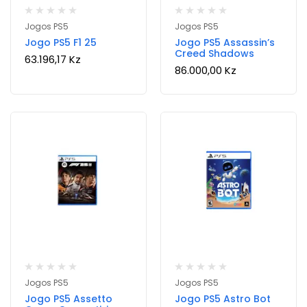
Jogos PS5
Jogos PS5
Jogo PS5 F1 25
Jogo PS5 Assassin’s
Creed Shadows
63.196,17
Kz
86.000,00
Kz
Jogos PS5
Jogos PS5
Jogo PS5 Assetto
Jogo PS5 Astro Bot