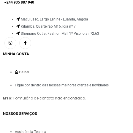
+244 935 887 940
Maculusso, Largo Lenine - Luanda, Angola
Kilamba, Quarteirão M16, loja nº 7
Shopping Outlet Fashion Mall 1º Piso loja nº2.63
MINHA CONTA
Painel
Fique por dentro das nossas melhores ofertas e novidades.
Erro:
Formulário de contato não encontrado.
NOSSOS SERVIÇOS​
Assistência Técnica