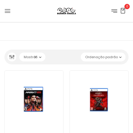
0
Mostrar
16
Ordenação padrão