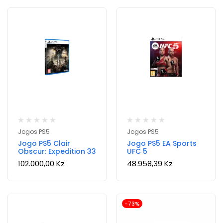
Jogos PS5
Jogos PS5
Jogo PS5 Clair
Jogo PS5 EA Sports
Obscur: Expedition 33
UFC 5
102.000,00
Kz
48.958,39
Kz
-73%