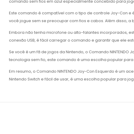
comando sem fios em azul especialmente concebido para joga
Este comando é compatível com o tipo de controle Joy-Con e 
você jogue sem se preocupar com fios e cabos. Além disso, a 
Embora não tenha microfone ou alto-falantes incorporados, e
conexão USB, é fácil carregar o comando e garantir que ele es
Se você é um fã de jogos da Nintendo, o Comando NINTENDO Jo
tecnologia sem fio, este comando é uma escolha popular par
Em resumo, o Comando NINTENDO Joy-Con Esquerdo é um acessó
Nintendo Switch e fácil de usar, é uma escolha popular para jo