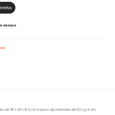
rrinho
de desejos
ndo
de 35 x 28 x 10,2 cm e peso aproximado de 52,1 g, é um