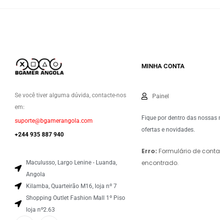
MINHA CONTA
Se você tiver alguma dúvida, contacte-nos
Painel
em:
Fique por dentro das nossas
suporte@bgamerangola.com
ofertas e novidades.
+244 935 887 940
Erro:
Formulário de conta
encontrado.
Maculusso, Largo Lenine - Luanda,
Angola
Kilamba, Quarteirão M16, loja nº 7
Shopping Outlet Fashion Mall 1º Piso
loja nº2.63