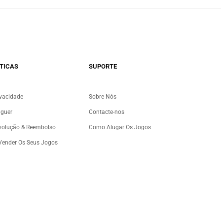
TICAS
SUPORTE
ivacidade
Sobre Nós
uguer
Contacte-nos
evolução & Reembolso
Como Alugar Os Jogos
 Vender Os Seus Jogos