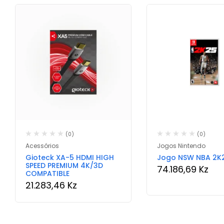
(0)
(0)
Acessórios
Jogos Nintendo
Gioteck XA-5 HDMI HIGH
Jogo NSW NBA 2K
SPEED PREMIUM 4K/3D
74.186,69
Kz
COMPATIBLE
21.283,46
Kz