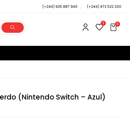
(+244) 935 887 940
(+244) 972 522 200
3
0
rdo (Nintendo Switch – Azul)