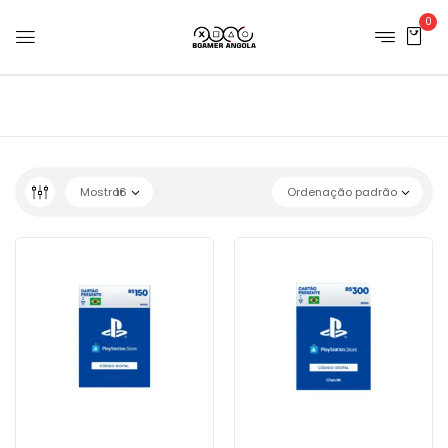
0
Mostrar
16
Ordenação padrão