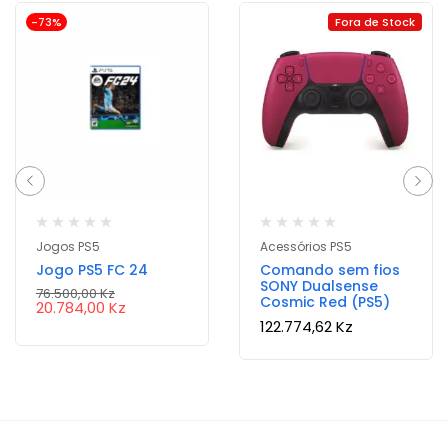
-73%
Fora de Stock
Jogos PS5
Acessórios PS5
Jogo PS5 FC 24
Comando sem fios
SONY Dualsense
76.500,00
Kz
Cosmic Red (PS5)
20.784,00
Kz
122.774,62
Kz