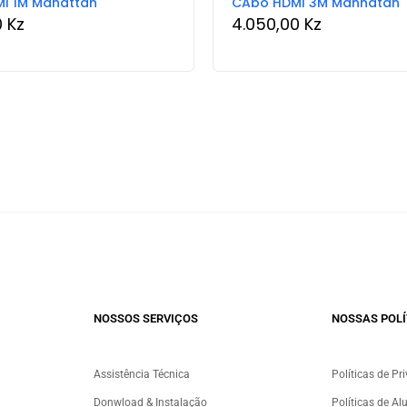
I 1M Mahattan
CAbo HDMI 3M Mahhatan
0
Kz
4.050,00
Kz
NOSSOS SERVIÇOS​
NOSSAS POLÍ
Assistência Técnica
Políticas de Pr
Donwload & Instalação
Políticas de Al