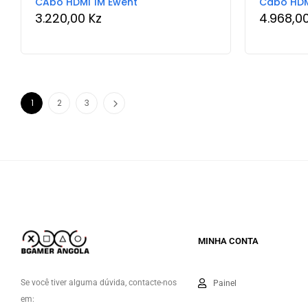
CAbo HDMI 1M Ewent
Cabo HDM
3.220,00
Kz
4.968,0
1
2
3
MINHA CONTA
Se você tiver alguma dúvida, contacte-nos
Painel
em: