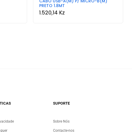
CABO USB-A(M) P/ MICRO-B(M)
PRETO 1.8MT
1.520,14
Kz
TICAS
SUPORTE
ivacidade
Sobre Nós
uguer
Contacte-nos