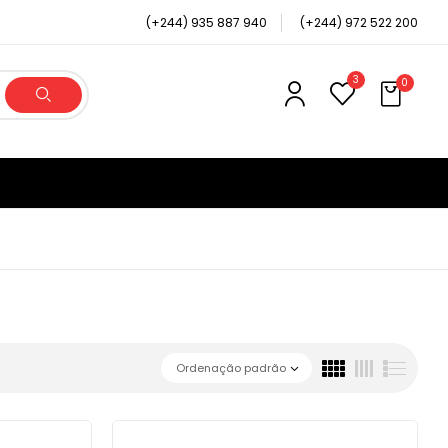
(+244) 935 887 940
(+244) 972 522 200
3
0
Ordenação padrão