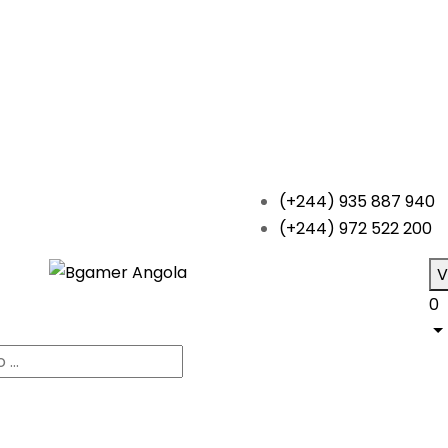
(+244) 935 887 940
(+244) 972 522 200
V
0