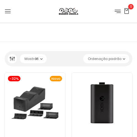
0
Mostrar
16
Ordenação padrão
-32%
Novo