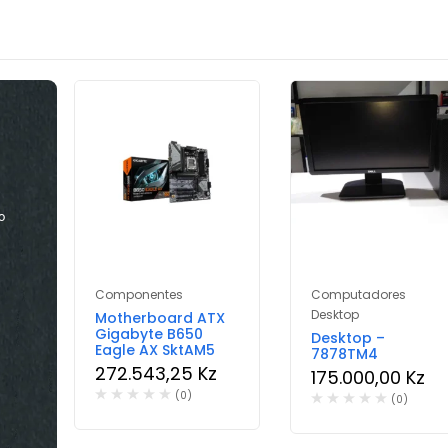
o
Componentes
Computadores
Desktop
J45
Motherboard ATX
Gigabyte B650
Desktop –
Eagle AX SktAM5
7878TM4
272.543,25
Kz
175.000,00
Kz
(0)
(0)