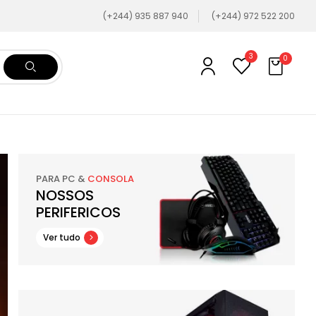
(+244) 935 887 940
(+244) 972 522 200
3
0
PARA PC &
CONSOLA
NOSSOS
PERIFERICOS
Ver tudo