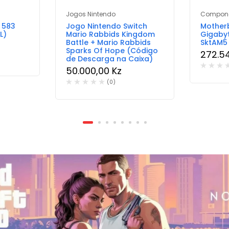
Jogos Nintendo
Compone
– 583
Jogo Nintendo Switch
Mother
L)
Mario Rabbids Kingdom
Gigabyt
Battle + Mario Rabbids
SktAM5
Sparks Of Hope (Código
272.5
de Descarga na Caixa)
50.000,00
Kz
(0)