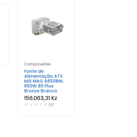
Componentes
Fonte de
Componentes
Alimentação ATX
Placa Gráfica Asus
MSI MAG A650BNL
NVIDIA GeForce
650W 80 Plus
RTX 5060
Bronze Branca
“Blackwell” Dual
156.063,31
Kz
OC 8GB GDDR7
DLSS4
(0)
600.892,17
Kz
(0)