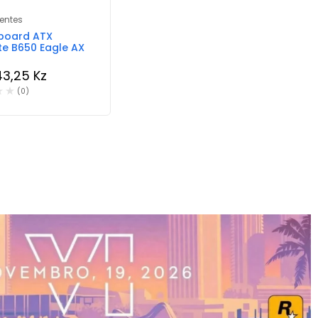
ntes
board ATX
e B650 Eagle AX
43,25
Kz
(0)