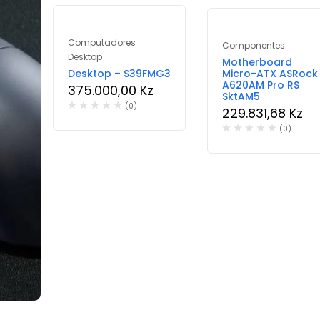
Computadores
Componentes
Desktop
Motherboard
Desktop – S39FMG3
Micro-ATX ASRock
A620AM Pro RS
375.000,00
Kz
SktAM5
(0)
229.831,68
Kz
(0)
icos
J45