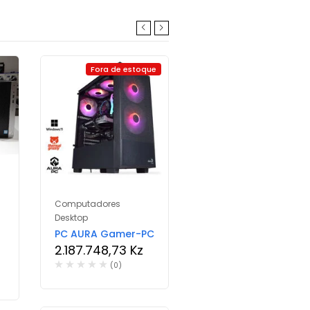
Fora de estoque
Computadores
Componentes
Desktop
Motherboard ATX
Gigabyte Z790
PC AURA Gamer-PC
Aorus Elite AX
2.187.748,73
Kz
Skt1700
(0)
426.304,87
Kz
(0)