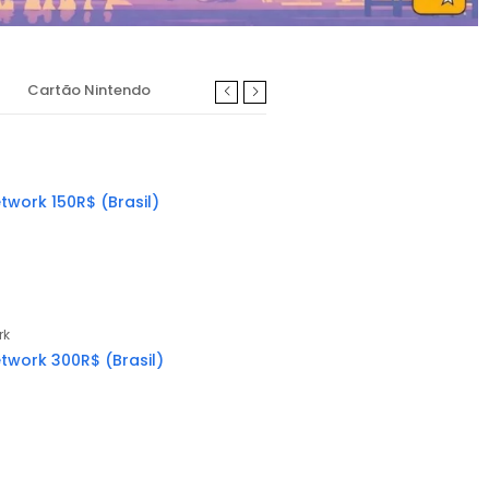
Cartão Nintendo
Cartõe
twork 150R$ (Brasil)
Cartã
132.
rk
Cartõe
twork 300R$ (Brasil)
Cartã
119.