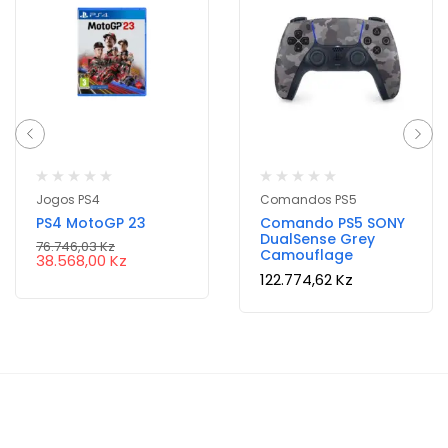
Jogos PS4
Comandos PS5
PS4 MotoGP 23
Comando PS5 SONY
DualSense Grey
76.746,03
Kz
Camouflage
38.568,00
Kz
122.774,62
Kz