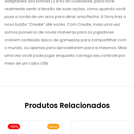
adaptáveis aos botões L2 e R2 do DualSense, para você
realmente sentir a tensão de suas ações, como quando você
puxa a corda de um arco para atirar uma flecha. A Sony traz o
novo botão “Create” até vocês. Com Create, mais uma vez
somos pioneiros de novas maneiras para os jogadores
criarem conteúdo épico de gameplay para compartilhar com
o mundo, ou apenas para aproveitarem para si mesmos. Mias
uma vez você pode jogar enquanto carrega seu controle por
meio de um cabo USB.
Produtos Relacionados
-50%
Novo