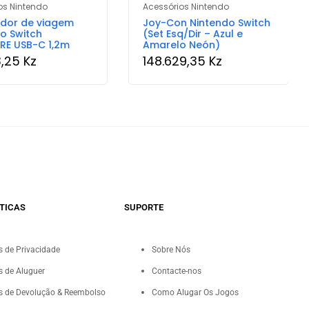
os Nintendo
Acessórios Nintendo
dor de viagem
Joy-Con Nintendo Switch
o Switch
(Set Esq/Dir – Azul e
RE USB-C 1,2m
Amarelo Neón)
3,25
Kz
148.629,35
Kz
TICAS
SUPORTE
as de Privacidade
Sobre Nós
as de Aluguer
Contacte-nos
as de Devolução & Reembolso
Como Alugar Os Jogos