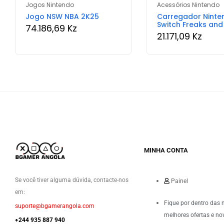
Jogos Nintendo
Acessórios Nintendo
Jogo NSW NBA 2K25
Carregador Ninte
Switch Freaks an
74.186,69
Kz
21.171,09
Kz
MINHA CONTA
Se você tiver alguma dúvida, contacte-nos
Painel
em:
Fique por dentro das 
suporte@bgamerangola.com
melhores ofertas e no
+244 935 887 940