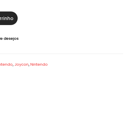
rrinho
de desejos
intendo
,
Joycon
,
Nintendo