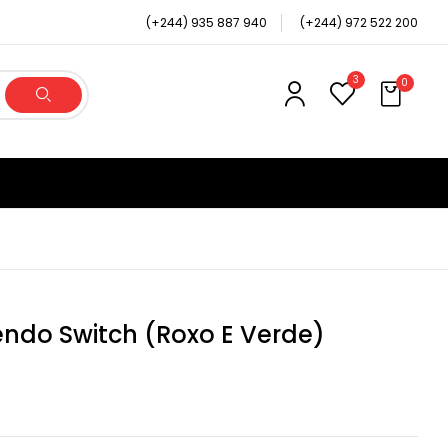
(+244) 935 887 940
(+244) 972 522 200
3
0
ndo Switch (Roxo E Verde)