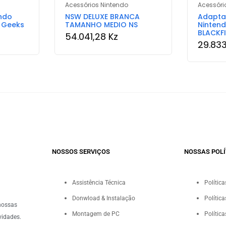
Acessórios Nintendo
Acessóri
ndo
NSW DELUXE BRANCA
Adapta
d Geeks
TAMANHO MEDIO NS
Nintend
BLACKFI
54.041,28
Kz
29.83
NOSSOS SERVIÇOS​
NOSSAS POLÍ
Assistência Técnica
Polític
Donwload & Instalação
Polític
nossas
Montagem de PC
Polític
vidades.