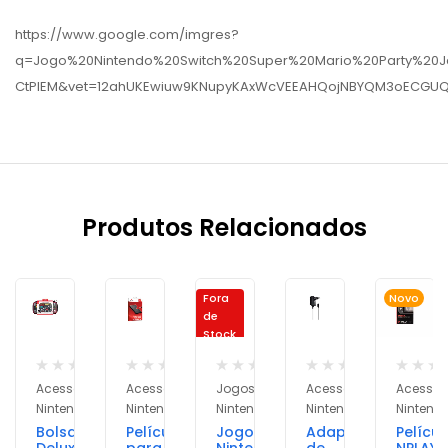
https://www.google.com/imgres?
q=Jogo%20Nintendo%20Switch%20Super%20Mario%20Party%20Ja
CtPlEM&vet=12ahUKEwiuw9KNupyKAxWcVEEAHQojNBYQM3oECGU
Produtos Relacionados
Fora
Novo
de
Stock
Acessórios
Acessórios
Jogos
Acessórios
Acessór
Nintendo
Nintendo
Nintendo
Nintendo
Nintend
Bolsa
Películas
Jogo
Adaptador
Películ