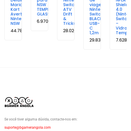
Deluxe
para
Nintendo
de
NPLAY
Mario
NSW
Switch
viagem
Shield
Kart
TEMPERED
ATV
Nintendo
4.0
Averts
GLASS
Drift
Switch
(Ninte
Nintendo
&
BLACKFIRE
Switch
6.970,27
Kz
NSW
Tricks
USB-
–
C
Vidro
44.781,04
Kz
28.020,50
Kz
1,2m
Tempe
29.833,25
Kz
7.628,
Se você tiver alguma dúvida, contacte-nos em:
suporte@bgamerangola.com