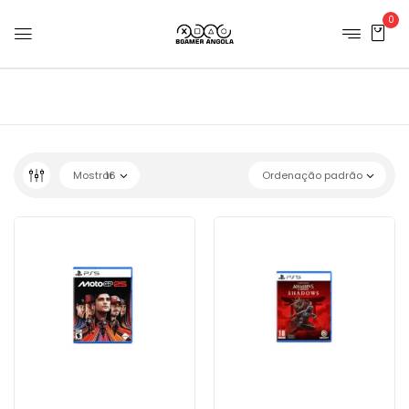
0
Mostrar
16
Ordenação padrão