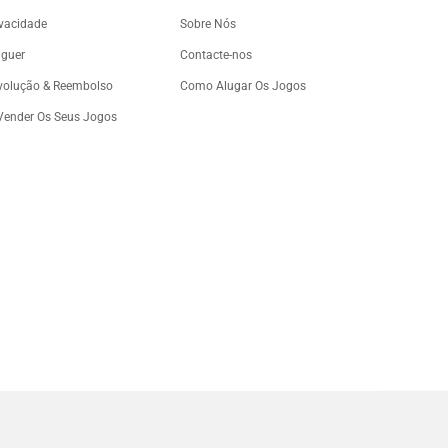
ivacidade
Sobre Nós
uguer
Contacte-nos
evolução & Reembolso
Como Alugar Os Jogos
 Vender Os Seus Jogos