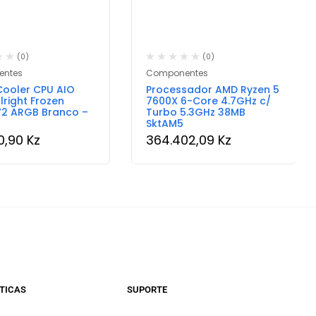
(0)
(0)
ntes
Componentes
Cooler CPU AIO
Processador AMD Ryzen 5
right Frozen
7600X 6-Core 4.7GHz c/
V2 ARGB Branco –
Turbo 5.3GHz 38MB
SktAM5
10,90
Kz
364.402,09
Kz
TICAS
SUPORTE