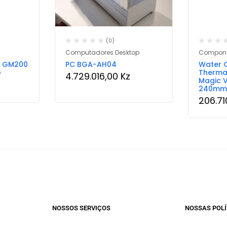
(0)
Computadores Desktop
Compone
g GM200
PC BGA-AH04
Water 
o
Thermal
4.729.016,00
Kz
Magic 
240mm
206.7
NOSSOS SERVIÇOS​
NOSSAS POLÍ