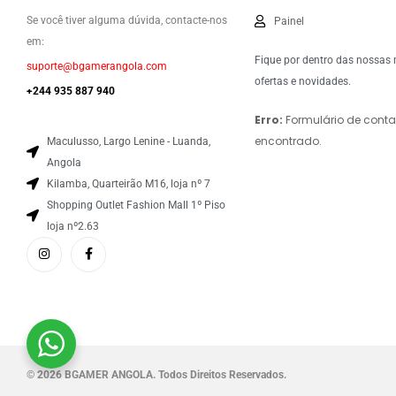
Se você tiver alguma dúvida, contacte-nos
Painel
em:
Fique por dentro das nossas
suporte@bgamerangola.com
ofertas e novidades.
+244 935 887 940
Erro:
Formulário de conta
encontrado.
Maculusso, Largo Lenine - Luanda,
Angola
Kilamba, Quarteirão M16, loja nº 7
Shopping Outlet Fashion Mall 1º Piso
loja nº2.63
©
2026 BGAMER ANGOLA. Todos Direitos Reservados.