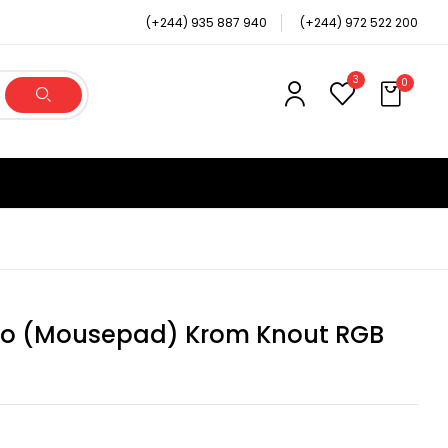
(+244) 935 887 940
(+244) 972 522 200
3
0
to (Mousepad) Krom Knout RGB