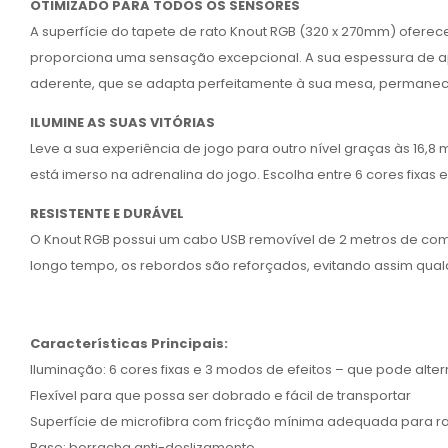
OTIMIZADO PARA TODOS OS SENSORES
A superfície do tapete de rato Knout RGB (320 x 270mm) oferec
proporciona uma sensação excepcional. A sua espessura de ap
aderente, que se adapta perfeitamente à sua mesa, permane
ILUMINE AS SUAS VITÓRIAS
Leve a sua experiência de jogo para outro nível graças às 16,8
está imerso na adrenalina do jogo. Escolha entre 6 cores fixa
RESISTENTE E DURÁVEL
O Knout RGB possui um cabo USB removível de 2 metros de compr
longo tempo, os rebordos são reforçados, evitando assim qual
Características Principais:
Iluminação: 6 cores fixas e 3 modos de efeitos – que pode alte
Flexível para que possa ser dobrado e fácil de transportar
Superfície de microfibra com fricção mínima adequada para rat
Base: borracha anti-deslizamento