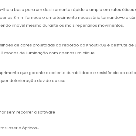
e-lhe a base para um deslizamento rápido e amplo em ratos óticos e
enas 3 mm fornece o amortecimento necessário tornando-o o cúmplic
cendo imóvel mesmo durante os mais repentinos movimentos.
 milhões de cores projetadas do rebordo do Knout RGB e desfrute de 
s e 3 modos de iluminação com apenas um clique.
imento que garante excelente durabilidade e resistência ao atrito
quer deterioração devido ao uso.
rnar sem recorrer a software
os laser e ópticos~