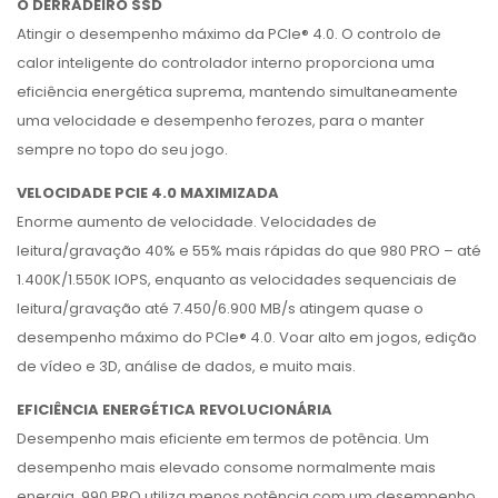
O DERRADEIRO SSD
Atingir o desempenho máximo da PCIe® 4.0. O controlo de
calor inteligente do controlador interno proporciona uma
eficiência energética suprema, mantendo simultaneamente
uma velocidade e desempenho ferozes, para o manter
sempre no topo do seu jogo.
VELOCIDADE PCIE 4.0 MAXIMIZADA
Enorme aumento de velocidade. Velocidades de
leitura/gravação 40% e 55% mais rápidas do que 980 PRO – até
1.400K/1.550K IOPS, enquanto as velocidades sequenciais de
leitura/gravação até 7.450/6.900 MB/s atingem quase o
desempenho máximo do PCIe® 4.0. Voar alto em jogos, edição
de vídeo e 3D, análise de dados, e muito mais.
EFICIÊNCIA ENERGÉTICA REVOLUCIONÁRIA
Desempenho mais eficiente em termos de potência. Um
desempenho mais elevado consome normalmente mais
energia. 990 PRO utiliza menos potência com um desempenho