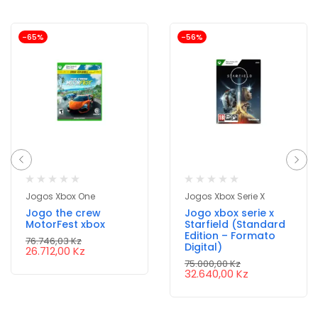
-65%
-56%
Jogos Xbox One
Jogos Xbox Serie X
Jogo the crew
Jogo xbox serie x
MotorFest xbox
Starfield (Standard
Edition – Formato
76.746,03
Kz
Digital)
26.712,00
Kz
75.000,00
Kz
32.640,00
Kz