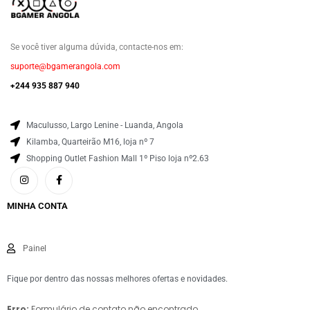
Se você tiver alguma dúvida, contacte-nos em:
suporte@bgamerangola.com
+244 935 887 940
Maculusso, Largo Lenine - Luanda, Angola
Kilamba, Quarteirão M16, loja nº 7
Shopping Outlet Fashion Mall 1º Piso loja nº2.63
MINHA CONTA
Painel
Fique por dentro das nossas melhores ofertas e novidades.
Erro:
Formulário de contato não encontrado.