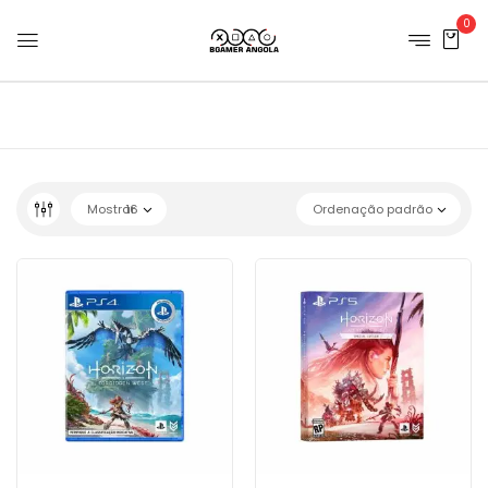
0
Mostrar
16
Ordenação padrão