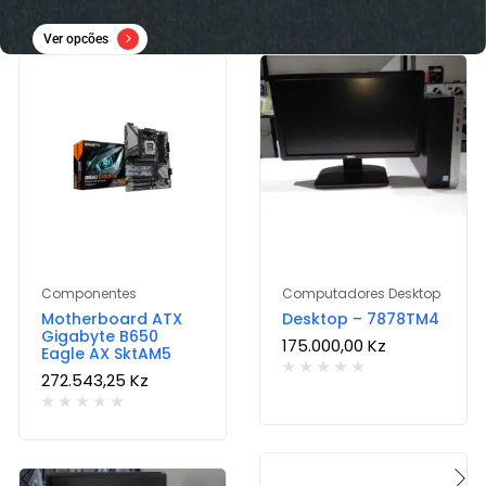
Ver opcões
Componentes
Computadores Desktop
Motherboard ATX
Desktop – 7878TM4
Gigabyte B650
175.000,00
Kz
Eagle AX SktAM5
272.543,25
Kz