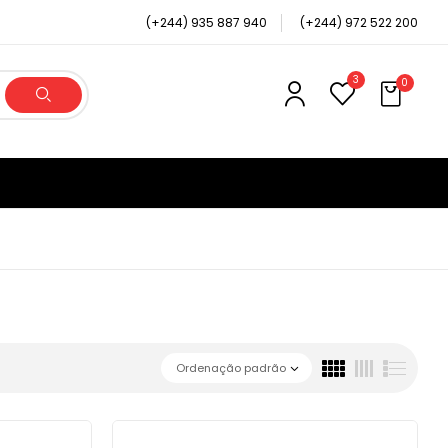
(+244) 935 887 940
(+244) 972 522 200
3
0
Ordenação padrão