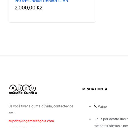
Porta-Chave Uchiha Clan
2.000,00
Kz
MINHA CONTA
Se você tiver alguma dúvida, contacte-nos
Painel
em:
Fique por dentro das 
suporte@bgamerangola.com
melhores ofertas e no