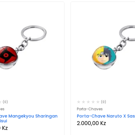
(0)
(0)
ves
Porta-Chaves
ave Mangekyou Sharingan
Porta-Chave Naruto X Sa
isui
2.000,00
Kz
0
Kz