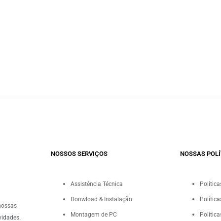
NOSSOS SERVIÇOS​
NOSSAS POLÍ
Assistência Técnica
Polític
Donwload & Instalação
Polític
nossas
Montagem de PC
Polític
vidades.