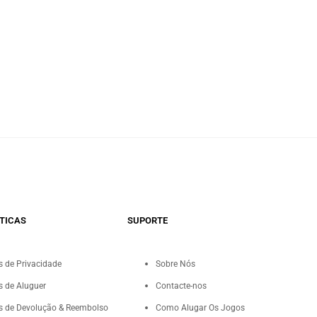
TICAS
SUPORTE
as de Privacidade
Sobre Nós
as de Aluguer
Contacte-nos
as de Devolução & Reembolso
Como Alugar Os Jogos