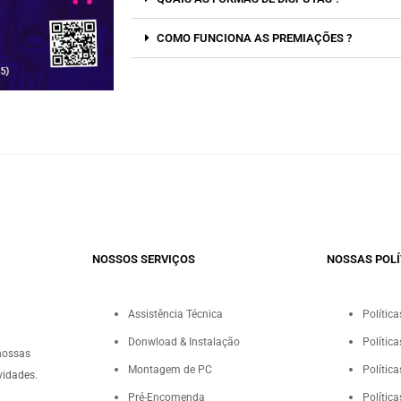
COMO FUNCIONA AS PREMIAÇÕES ?
NOSSOS SERVIÇOS​
NOSSAS POLÍ
Assistência Técnica
Polític
Donwload & Instalação
Polític
nossas
Montagem de PC
Polític
vidades.
Pré-Encomenda
Polític