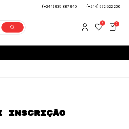
(+244) 935 887 940
(+244) 972 522 200
3
0
e Inscrição