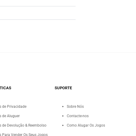
TICAS
SUPORTE
as de Privacidade
Sobre Nós
as de Aluguer
Contacte-nos
as de Devolução & Reembolso
Como Alugar Os Jogos
as Para Vender Os Seus Jogos