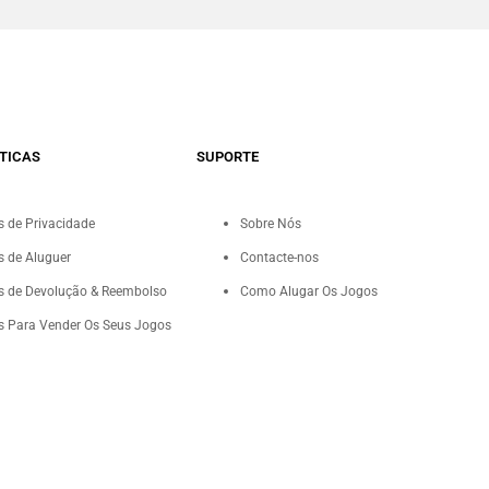
TICAS
SUPORTE
as de Privacidade
Sobre Nós
as de Aluguer
Contacte-nos
as de Devolução & Reembolso
Como Alugar Os Jogos
as Para Vender Os Seus Jogos