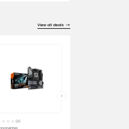
View all deals
(0)
(0)
ponentes
Comandos PS5