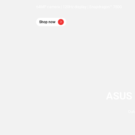
64MP camera | 120Hz display | Snapdragon™ 750G
Shop now
ASUS
Out