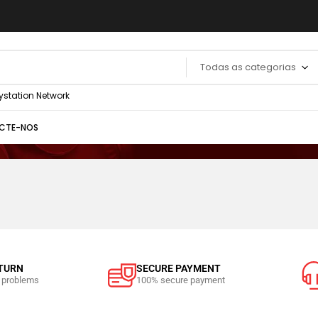
Todas as categorias
ystation Network
CTE-NOS
ETURN
SECURE PAYMENT
e problems
100% secure payment