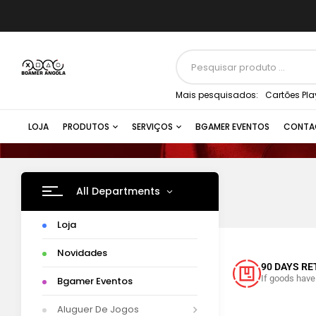
Mais pesquisados:
Cartões Pla
LOJA
PRODUTOS
SERVIÇOS
BGAMER EVENTOS
CONTA
All Departments
Loja
Novidades
FREE DELIVERY
90 DAYS R
When ordering from $500.
If goods hav
Bgamer Eventos
Aluguer De Jogos