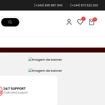
(+244) 935 887 940
(+244) 972 522 200
3
0
CAMERA & VIDEOS
Blocking design
MOBILE & TABLET
Shop now
20% off promo code DIGIC20
Shop now
24/7 SUPPORT
Dedicated support