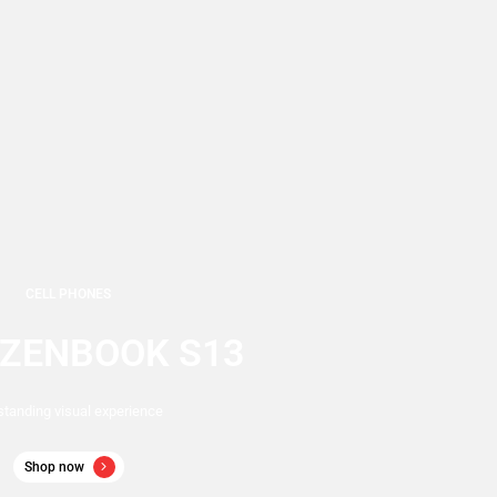
CELL PHONES
 ZENBOOK S13
standing visual experience
Shop now