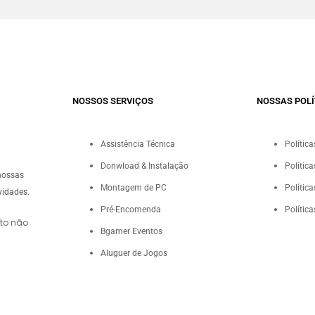
NOSSOS SERVIÇOS​
NOSSAS POLÍ
Assistência Técnica
Polític
Donwload & Instalação
Polític
nossas
Montagem de PC
Polític
vidades.
Pré-Encomenda
Polític
to não
Bgamer Eventos
Aluguer de Jogos