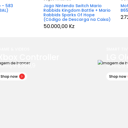
e – 583
Jogo Nintendo Switch Mario
Mot
BAL)
Rabbids Kingdom Battle + Mario
B65
Rabbids Sparks Of Hope
27
(Código de Descarga na Caixa)
50.000,00
Kz
GAME & VIDEOS
SMART TIV
Xbox Controller
LG Ol
$399,9
tarting at
Starting at
Shop now
Shop now