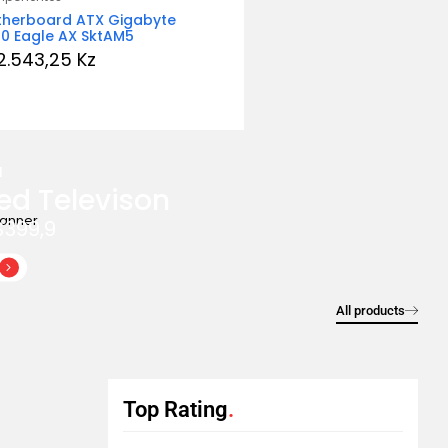
herboard ATX Gigabyte
Comando PS5 DualSense
0 Eagle AX SktAM5
Techno Red
2.543,25
Kz
139.701,99
Kz
I
ed Televison
$399,9
All products
Top Rating