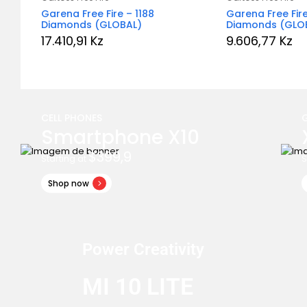
Garena Free Fire – 1188
Garena Free Fir
Diamonds (GLOBAL)
Diamonds (GLO
17.410,91
Kz
9.606,77
Kz
CELL PHONES
Smartphone X10
$399,9
Starting at
S
Shop now
Power Creativity
MI 10 LITE