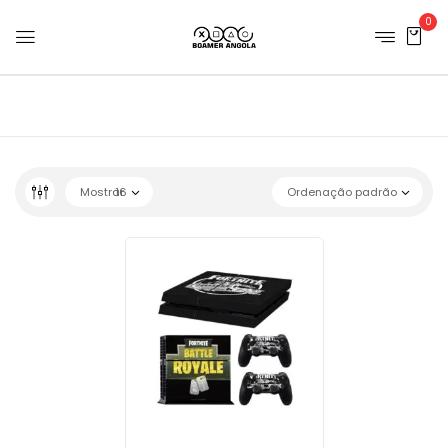
0
Mostrar
16
Ordenação padrão