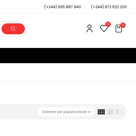
(+244) 935 887 940
(+244) 972 522 200
3
0
Ordenar por popularidade