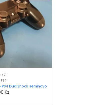
(0)
 PS4
PS4 DualShock seminovo
00
Kz