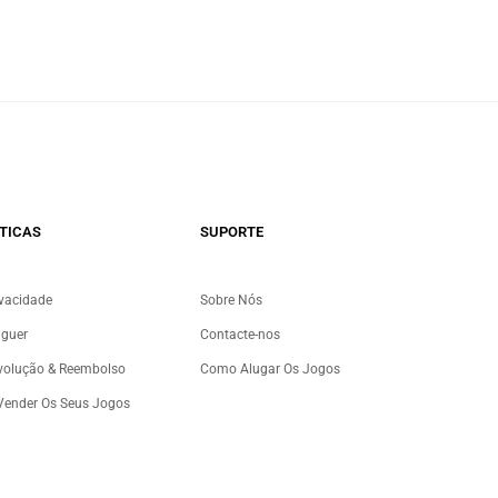
TICAS
SUPORTE
ivacidade
Sobre Nós
uguer
Contacte-nos
evolução & Reembolso
Como Alugar Os Jogos
 Vender Os Seus Jogos