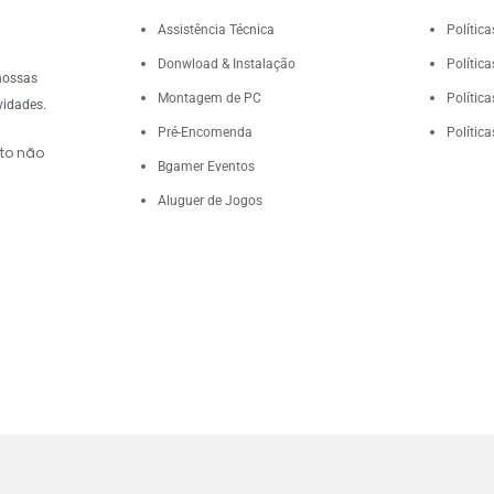
Assistência Técnica
Polític
Donwload & Instalação
Polític
nossas
Montagem de PC
Polític
vidades.
Pré-Encomenda
Polític
to não
Bgamer Eventos
Aluguer de Jogos