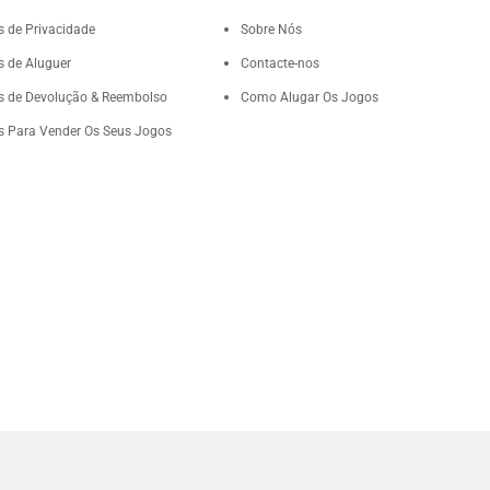
as de Privacidade
Sobre Nós
as de Aluguer
Contacte-nos
as de Devolução & Reembolso
Como Alugar Os Jogos
as Para Vender Os Seus Jogos