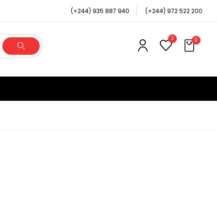
(+244) 935 887 940
(+244) 972 522 200
3
0