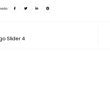
hado :
o Slider 4