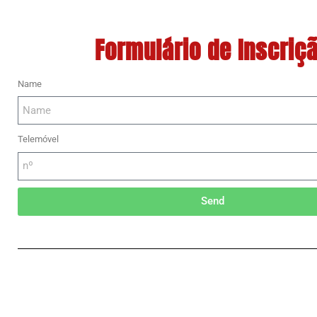
Formulário de Inscriç
Name
Telemóvel
Send