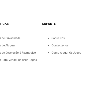
TICAS
SUPORTE
as de Privacidade
Sobre Nós
as de Aluguer
Contacte-nos
as de Devolução & Reembolso
Como Alugar Os Jogos
as Para Vender Os Seus Jogos