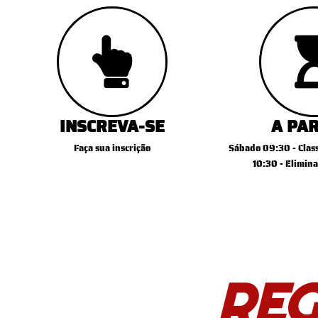
INSCREVA-SE
A PA
Faça sua inscrição
Sábado 09:30 - Clas
10:30 - Elimina
RE