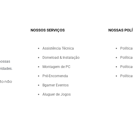
NOSSOS SERVIÇOS​
NOSSAS POLÍ
Assistência Técnica
Polític
Donwload & Instalação
Polític
nossas
Montagem de PC
Polític
vidades.
Pré-Encomenda
Polític
to não
Bgamer Eventos
Aluguer de Jogos