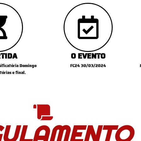
RTIDA
O EVENTO
sificatória Domingo
FC24 30/03/2024
tórias e final.
GULAMENTO