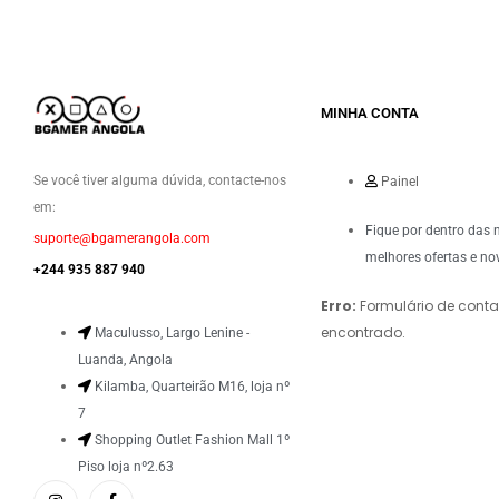
MINHA CONTA
Se você tiver alguma dúvida, contacte-nos
Painel
em:
Fique por dentro das 
suporte@bgamerangola.com
melhores ofertas e no
+244 935 887 940
Erro:
Formulário de conta
encontrado.
Maculusso, Largo Lenine -
Luanda, Angola
Kilamba, Quarteirão M16, loja nº
7
Shopping Outlet Fashion Mall 1º
Piso loja nº2.63