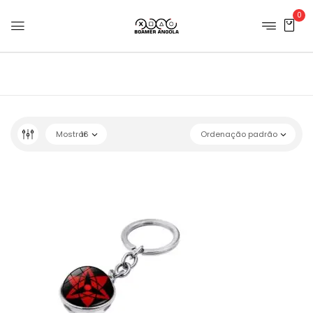
0
Mostrar
16
Ordenação padrão