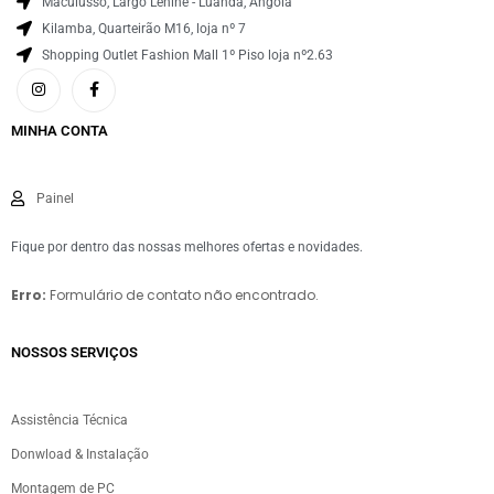
Maculusso, Largo Lenine - Luanda, Angola
Kilamba, Quarteirão M16, loja nº 7
Shopping Outlet Fashion Mall 1º Piso loja nº2.63
MINHA CONTA
Painel
Fique por dentro das nossas melhores ofertas e novidades.
Erro:
Formulário de contato não encontrado.
NOSSOS SERVIÇOS​
Assistência Técnica
Donwload & Instalação
Montagem de PC