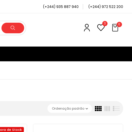
(+244) 935 887 940
(+244) 972 522 200
3
0
Ordenação padrão
Fora de Stock