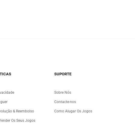
TICAS
SUPORTE
ivacidade
Sobre Nós
uguer
Contacte-nos
evolução & Reembolso
Como Alugar Os Jogos
 Vender Os Seus Jogos