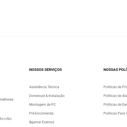
NOSSOS SERVIÇOS​
NOSSAS POLÍ
Assistência Técnica
Políticas de Pr
Donwload & Instalação
Políticas de Al
 melhores
Montagem de PC
Políticas de D
Pré-Encomenda
Políticas Para
to não
Bgamer Eventos